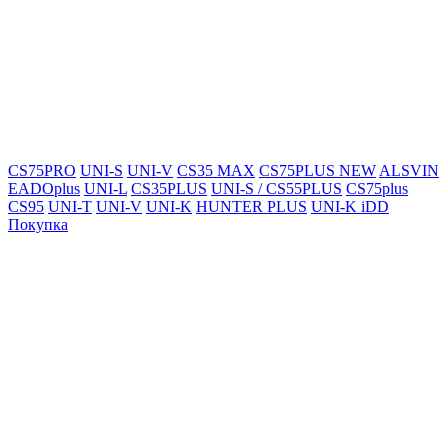
CS75PRO
UNI-S
UNI-V
CS35 MAX
CS75PLUS NEW
ALSVIN
EADOplus
UNI-L
CS35PLUS
UNI-S / CS55PLUS
CS75plus
CS95
UNI-T
UNI-V
UNI-K
HUNTER PLUS
UNI-K iDD
Покупка