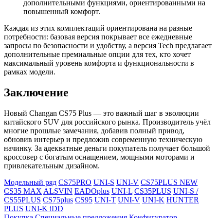
дополнительными функциями, ориентированными на
повышенный комфорт.
Каждая из этих комплектаций ориентирована на разные
потребности: базовая версия покрывает все ежедневные
запросы по безопасности и удобству, а версия Tech предлагает
дополнительные премиальные опции для тех, кто хочет
максимальный уровень комфорта и функциональности в
рамках модели.
Заключение
Новый Changan CS75 Plus — это важный шаг в эволюции
китайского SUV для российского рынка. Производитель учёл
многие прошлые замечания, добавив полный привод,
обновив интерьер и предложив современную техническую
начинку. За адекватные деньги покупатель получает большой
кроссовер с богатым оснащением, мощными моторами и
привлекательным дизайном.
Модельный ряд
CS75PRO
UNI-S
UNI-V
CS75PLUS NEW
CS35 MAX
ALSVIN
EADOplus
UNI-L
CS35PLUS
UNI-S /
CS55PLUS
CS75plus
CS95
UNI-T
UNI-V
UNI-K
HUNTER
PLUS
UNI-K iDD
Покупка
Специальные предложения
Конфигуратор