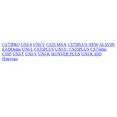
CS75PRO
UNI-S
UNI-V
CS35 MAX
CS75PLUS NEW
ALSVIN
EADOplus
UNI-L
CS35PLUS
UNI-S / CS55PLUS
CS75plus
CS95
UNI-T
UNI-V
UNI-K
HUNTER PLUS
UNI-K iDD
Покупка