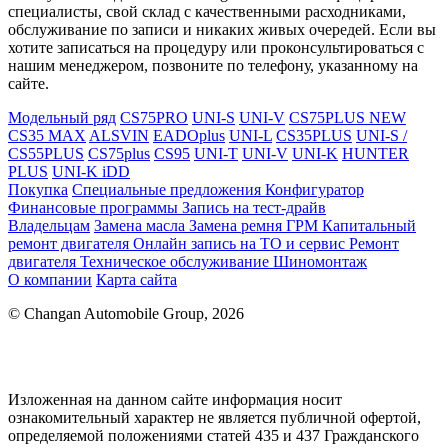
специалисты, свой склад с качественными расходниками,
обслуживание по записи и никаких живых очередей. Если вы
хотите записаться на процедуру или проконсультироваться с
нашим менеджером, позвоните по телефону, указанному на
сайте.
Модельный ряд
CS75PRO
UNI-S
UNI-V
CS75PLUS NEW
CS35 MAX
ALSVIN
EADOplus
UNI-L
CS35PLUS
UNI-S /
CS55PLUS
CS75plus
CS95
UNI-T
UNI-V
UNI-K
HUNTER
PLUS
UNI-K iDD
Покупка
Специальные предложения
Конфигуратор
Финансовые программы
Запись на тест-драйв
Владельцам
Замена масла
Замена ремня ГРМ
Капитальный
ремонт двигателя
Онлайн запись на ТО и сервис
Ремонт
двигателя
Техническое обслуживание
Шиномонтаж
О компании
Карта сайта
© Changan Automobile Group, 2026
Изложенная на данном сайте информация носит
ознакомительный характер не является публичной офертой,
определяемой положениями статей 435 и 437 Гражданского