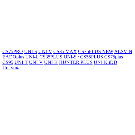
CS75PRO
UNI-S
UNI-V
CS35 MAX
CS75PLUS NEW
ALSVIN
EADOplus
UNI-L
CS35PLUS
UNI-S / CS55PLUS
CS75plus
CS95
UNI-T
UNI-V
UNI-K
HUNTER PLUS
UNI-K iDD
Покупка