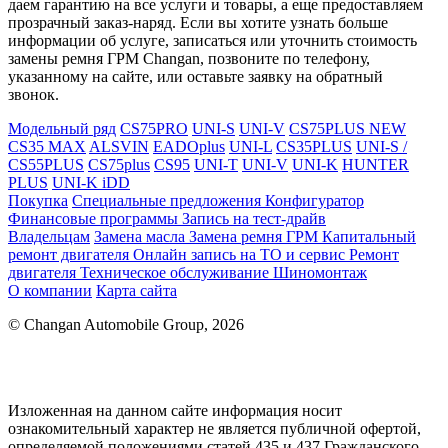
даем гарантию на все услуги и товары, а еще предоставляем
прозрачный заказ-наряд. Если вы хотите узнать больше
информации об услуге, записаться или уточнить стоимость
замены ремня ГРМ Changan, позвоните по телефону,
указанному на сайте, или оставьте заявку на обратный
звонок.
Модельный ряд
CS75PRO
UNI-S
UNI-V
CS75PLUS NEW
CS35 MAX
ALSVIN
EADOplus
UNI-L
CS35PLUS
UNI-S /
CS55PLUS
CS75plus
CS95
UNI-T
UNI-V
UNI-K
HUNTER
PLUS
UNI-K iDD
Покупка
Специальные предложения
Конфигуратор
Финансовые программы
Запись на тест-драйв
Владельцам
Замена масла
Замена ремня ГРМ
Капитальный
ремонт двигателя
Онлайн запись на ТО и сервис
Ремонт
двигателя
Техническое обслуживание
Шиномонтаж
О компании
Карта сайта
© Changan Automobile Group, 2026
Изложенная на данном сайте информация носит
ознакомительный характер не является публичной офертой,
определяемой положениями статей 435 и 437 Гражданского