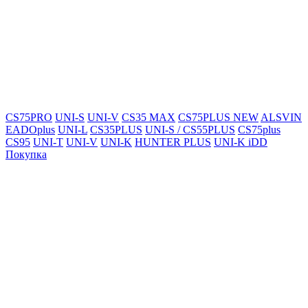
CS75PRO
UNI-S
UNI-V
CS35 MAX
CS75PLUS NEW
ALSVIN
EADOplus
UNI-L
CS35PLUS
UNI-S / CS55PLUS
CS75plus
CS95
UNI-T
UNI-V
UNI-K
HUNTER PLUS
UNI-K iDD
Покупка