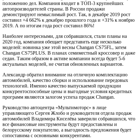
положению дел. Компания входит в ТОП-3 крупнейших
автопроизводителей страны. В России продажи
демонстрируют немыслимый рост. Так, в декабре 2019 рост
составил +4 662% к декабрю прошлого года и +31% к ноябрю
2019. А по итогам года рост составил 86%!
Наиболее интересными, для собравшихся, стали планы на
2020 год, компания обещает представить еще несколько
моделей: новинка уже этой весны Changan CS75FL, затем
Changan CS75PLUS. В планах семиместный кроссовер и даже
седан. Таким образом в активе компании всегда будет 5-6
актуальных моделей, не считая обновленных вариантов.
Александр обратил внимание на отличную комплектацию
автомобилей, качество сборки и использование передовых
технологий. Именно качество выпускаемой продукции
конкурентоспособные цены и выгодные условия кредитных
программ являются залогом успеха продаж Changan.
Руководство автоцентра «Мультимоторс» в лице
управляющего Сергея Жлобо и руководителя отдела продаж
автомобилей Владимира Киселёва заверили собравшихся, что
все финансовые инструменты будут предоставлены и
белорусскому покупателю, а выгодность предложения будет
сопоставима с основными конкурентами.