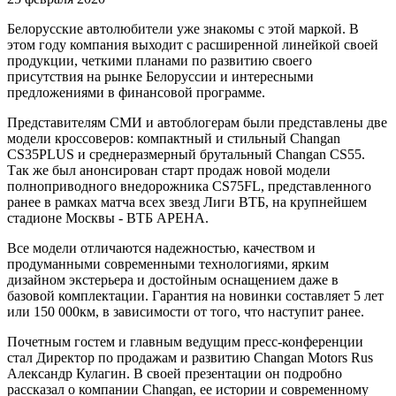
Белорусские автолюбители уже знакомы с этой маркой. В
этом году компания выходит с расширенной линейкой своей
продукции, четкими планами по развитию своего
присутствия на рынке Белоруссии и интересными
предложениями в финансовой программе.
Представителям СМИ и автоблогерам были представлены две
модели кроссоверов: компактный и стильный Changan
CS35PLUS и среднеразмерный брутальный Changan CS55.
Так же был анонсирован старт продаж новой модели
полноприводного внедорожника CS75FL, представленного
ранее в рамках матча всех звезд Лиги ВТБ, на крупнейшем
стадионе Москвы - ВТБ АРЕНА.
Все модели отличаются надежностью, качеством и
продуманными современными технологиями, ярким
дизайном экстерьера и достойным оснащением даже в
базовой комплектации. Гарантия на новинки составляет 5 лет
или 150 000км, в зависимости от того, что наступит ранее.
Почетным гостем и главным ведущим пресс-конференции
стал Директор по продажам и развитию Changan Motors Rus
Александр Кулагин. В своей презентации он подробно
рассказал о компании Changan, ее истории и современному