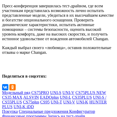
Пресс-конференция завершилась тест-драйвом, где всем
участникам представилась возможность лично испытать
представленные модели, убедиться в их высочайшем качестве
и богатстве опционального оснащения. Проверить
динамические характеристики, испытать активные
помощники – системы безопасности, оценить высокий
уровень комфорта, даже на высоких скоростях, и получить
истинное удовольствие от вождения автомобилей Changan.
Каждый выбрал своего «любимца», оставив положительные
отзывы о марке Changan.
Поделиться в соцсетях:
Модельный ряд
CS75PRO
UNI-S
UNI-V
CS75PLUS NEW
CS35 MAX
ALSVIN
EADOplus
UNI-L
CS35PLUS
UNI-S /
CS55PLUS
CS75plus
CS95
UNI-T
UNI-V
UNI-K
HUNTER
PLUS
UNI-K iDD
Покупка
Специальные предложения
Конфигуратор
Финансовые программы
Запись на тест-драйв