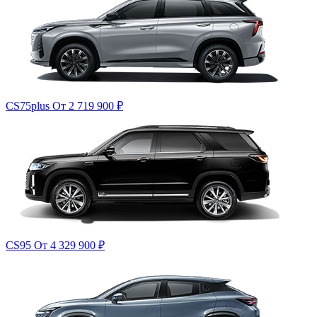
CS75plus
От 2 719 900
₽
CS95
От 4 329 900
₽