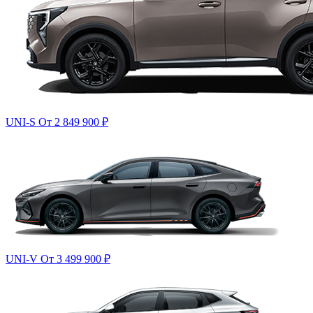
UNI-S
От 2 849 900
₽
UNI-V
От 3 499 900
₽