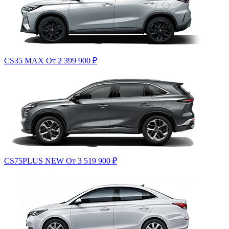
CS35 MAX
От 2 399 900
₽
CS75PLUS NEW
От 3 519 900
₽