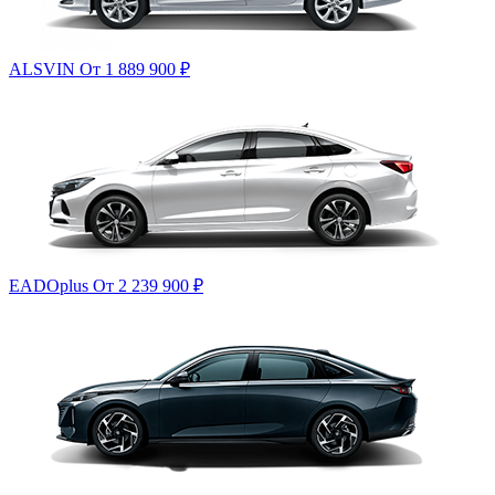
ALSVIN
От 1 889 900
₽
EADOplus
От 2 239 900
₽