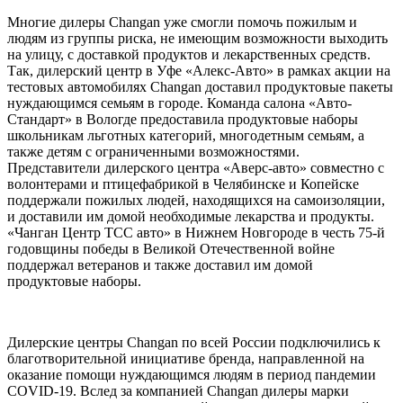
Многие дилеры Changan уже смогли помочь пожилым и
людям из группы риска, не имеющим возможности выходить
на улицу, с доставкой продуктов и лекарственных средств.
Так, дилерский центр в Уфе «Алекс-Авто» в рамках акции на
тестовых автомобилях Changan доставил продуктовые пакеты
нуждающимся семьям в городе. Команда салона «Авто-
Стандарт» в Вологде предоставила продуктовые наборы
школьникам льготных категорий, многодетным семьям, а
также детям с ограниченными возможностями.
Представители дилерского центра «Аверс-авто» совместно с
волонтерами и птицефабрикой в Челябинске и Копейске
поддержали пожилых людей, находящихся на самоизоляции,
и доставили им домой необходимые лекарства и продукты.
«Чанган Центр ТСС авто» в Нижнем Новгороде в честь 75-й
годовщины победы в Великой Отечественной войне
поддержал ветеранов и также доставил им домой
продуктовые наборы.
Дилерские центры Changan по всей России подключились к
благотворительной инициативе бренда, направленной на
оказание помощи нуждающимся людям в период пандемии
COVID-19. Вслед за компанией Changan дилеры марки