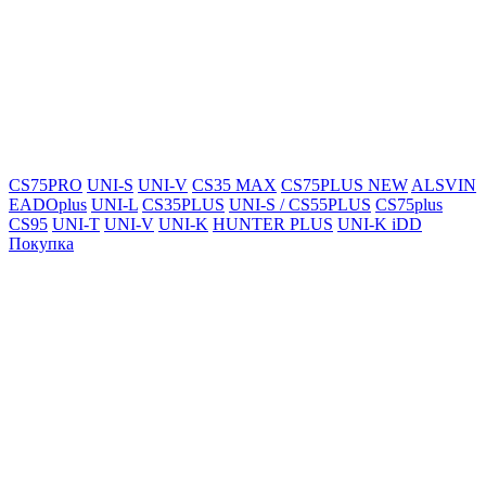
CS75PRO
UNI-S
UNI-V
CS35 MAX
CS75PLUS NEW
ALSVIN
EADOplus
UNI-L
CS35PLUS
UNI-S / CS55PLUS
CS75plus
CS95
UNI-T
UNI-V
UNI-K
HUNTER PLUS
UNI-K iDD
Покупка