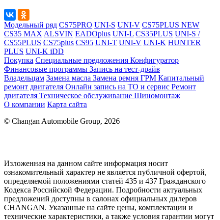
Модельный ряд
CS75PRO
UNI-S
UNI-V
CS75PLUS NEW
CS35 MAX
ALSVIN
EADOplus
UNI-L
CS35PLUS
UNI-S /
CS55PLUS
CS75plus
CS95
UNI-T
UNI-V
UNI-K
HUNTER
PLUS
UNI-K iDD
Покупка
Специальные предложения
Конфигуратор
Финансовые программы
Запись на тест-драйв
Владельцам
Замена масла
Замена ремня ГРМ
Капитальный
ремонт двигателя
Онлайн запись на ТО и сервис
Ремонт
двигателя
Техническое обслуживание
Шиномонтаж
О компании
Карта сайта
© Changan Automobile Group, 2026
Изложенная на данном сайте информация носит
ознакомительный характер не является публичной офертой,
определяемой положениями статей 435 и 437 Гражданского
Кодекса Российской Федерации. Подробности актуальных
предложений доступны в салонах официальных дилеров
CHANGAN. Указанные на сайте цены, комплектации и
технические характеристики, а также условия гарантии могут