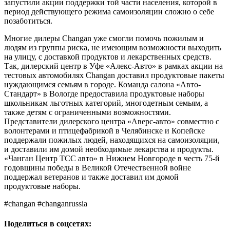
запустили акции поддержки той части населения, которой в
период действующего режима самоизоляции сложно о себе
позаботиться.
Многие дилеры Changan уже смогли помочь пожилым и
людям из группы риска, не имеющим возможности выходить
на улицу, с доставкой продуктов и лекарственных средств.
Так, дилерский центр в Уфе «Алекс-Авто» в рамках акции на
тестовых автомобилях Changan доставил продуктовые пакеты
нуждающимся семьям в городе. Команда салона «Авто-
Стандарт» в Вологде предоставила продуктовые наборы
школьникам льготных категорий, многодетным семьям, а
также детям с ограниченными возможностями.
Представители дилерского центра «Аверс-авто» совместно с
волонтерами и птицефабрикой в Челябинске и Копейске
поддержали пожилых людей, находящихся на самоизоляции,
и доставили им домой необходимые лекарства и продукты.
«Чанган Центр ТСС авто» в Нижнем Новгороде в честь 75-й
годовщины победы в Великой Отечественной войне
поддержал ветеранов и также доставил им домой
продуктовые наборы.
#changan #changanrussia
Поделиться в соцсетях: