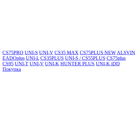
CS75PRO
UNI-S
UNI-V
CS35 MAX
CS75PLUS NEW
ALSVIN
EADOplus
UNI-L
CS35PLUS
UNI-S / CS55PLUS
CS75plus
CS95
UNI-T
UNI-V
UNI-K
HUNTER PLUS
UNI-K iDD
Покупка