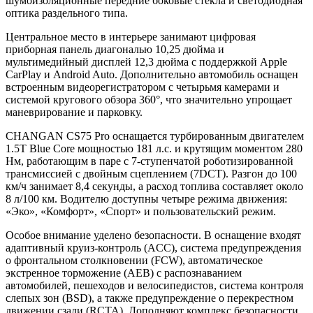
шумоизоляционные передние боковые стекла и светодиодная
оптика раздельного типа.
Центральное место в интерьере занимают цифровая
приборная панель диагональю 10,25 дюйма и
мультимедийный дисплей 12,3 дюйма с поддержкой Apple
CarPlay и Android Auto. Дополнительно автомобиль оснащен
встроенным видеорегистратором с четырьмя камерами и
системой кругового обзора 360°, что значительно упрощает
маневрирование и парковку.
CHANGAN CS75 Pro оснащается турбированным двигателем
1.5T Blue Core мощностью 181 л.с. и крутящим моментом 280
Нм, работающим в паре с 7-ступенчатой роботизированной
трансмиссией с двойным сцеплением (7DCT). Разгон до 100
км/ч занимает 8,4 секунды, а расход топлива составляет около
8 л/100 км. Водителю доступны четыре режима движения:
«Эко», «Комфорт», «Спорт» и пользовательский режим.
Особое внимание уделено безопасности. В оснащение входят
адаптивный круиз-контроль (ACC), система предупреждения
о фронтальном столкновении (FCW), автоматическое
экстренное торможение (AEB) с распознаванием
автомобилей, пешеходов и велосипедистов, система контроля
слепых зон (BSD), а также предупреждение о перекрестном
движении сзади (RCTA). Дополняют комплекс безопасности