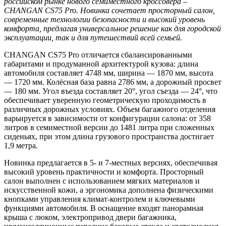
российском рынке нового семиместного кроссовера –
CHANGAN CS75 Pro. Новинка сочетает просторный салон,
современные технологии безопасности и высокий уровень
комфорта, предлагая универсальное решение как для городской
эксплуатации, так и для путешествий всей семьей.
CHANGAN CS75 Pro отличается сбалансированными
габаритами и продуманной архитектурой кузова: длина
автомобиля составляет 4748 мм, ширина — 1870 мм, высота
— 1720 мм. Колёсная база равна 2786 мм, а дорожный просвет
— 180 мм. Угол въезда составляет 20°, угол съезда — 24°, что
обеспечивает уверенную геометрическую проходимость в
различных дорожных условиях. Объем багажного отделения
варьируется в зависимости от конфигурации салона: от 358
литров в семиместной версии до 1481 литра при сложенных
сиденьях, при этом длина грузового пространства достигает
1,9 метра.
Новинка предлагается в 5- и 7-местных версиях, обеспечивая
высокий уровень практичности и комфорта. Просторный
салон выполнен с использованием мягких материалов и
искусственной кожи, а эргономика дополнена физическими
кнопками управления климат-контролем и ключевыми
функциями автомобиля. В оснащение входят панорамная
крыша с люком, электропривод двери багажника,