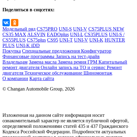
Поделиться в соцсетях:
Модельный ряд
CS75PRO
UNI-S
UNI-V
CS75PLUS NEW
CS35 MAX
ALSVIN
EADOplus
UNI-L
CS35PLUS
UNI-S /
CS55PLUS
CS75plus
CS95
UNI-T
UNI-V
UNI-K
HUNTER
PLUS
UNI-K iDD
Покупка
Специальные предложения
Конфигуратор
Финансовые программы
Запись на тест-драйв
Владельцам
Замена масла
Замена ремня ГРМ
Капитальный
ремонт двигателя
Онлайн запись на ТО и сервис
Ремонт
двигателя
Техническое обслуживание
Шиномонтаж
О компании
Карта сайта
© Changan Automobile Group, 2026
Изложенная на данном сайте информация носит
ознакомительный характер не является публичной офертой,
определяемой положениями статей 435 и 437 Гражданского
Кодекса Российской Федерации. Подробности актуальных