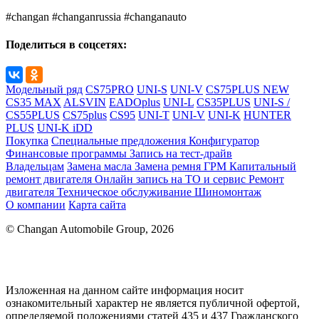
#changan #changanrussia #changanauto
Поделиться в соцсетях:
Модельный ряд
CS75PRO
UNI-S
UNI-V
CS75PLUS NEW
CS35 MAX
ALSVIN
EADOplus
UNI-L
CS35PLUS
UNI-S /
CS55PLUS
CS75plus
CS95
UNI-T
UNI-V
UNI-K
HUNTER
PLUS
UNI-K iDD
Покупка
Специальные предложения
Конфигуратор
Финансовые программы
Запись на тест-драйв
Владельцам
Замена масла
Замена ремня ГРМ
Капитальный
ремонт двигателя
Онлайн запись на ТО и сервис
Ремонт
двигателя
Техническое обслуживание
Шиномонтаж
О компании
Карта сайта
© Changan Automobile Group, 2026
Изложенная на данном сайте информация носит
ознакомительный характер не является публичной офертой,
определяемой положениями статей 435 и 437 Гражданского