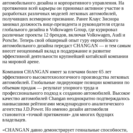
автомобильного дизайна и корпоративного управления. На
протяжении всей карьеры он принимал активное участие в
разработках различных моделей легковых автомобилей,
получивших всемирное признание. Ранее Клаус Зисиора
занимал должность вице-президента и руководителя отдела
глобального дизайна в Volkswagen Group, где курировал
различные проекты 12 брендов, включая Volkswagen, Audi и
Porsche. Теперь свой обширный опыт гуру европейского
автомобильного дизайна передаст CHANGAN — и тем самым
внесет неоценимый вклад в поддержание и развитие
эффективной деятельности крупнейшей китайской компании
на мировой арене.
Компания CHANGAN имеет за плечами более 65 лет
эффективного высокотехнологичного производства легковых
автомобилей. Глобальные лидирующие позиции компании по
объемам продаж — результат упорного труда и
профессионального подход к созданию автомобилей. Высокое
качество автомобилей Changan неоднократно подтверждалось
наивысшими рейтингами международного аналитического
агентства J.D.Power. Но именно дизайн автомобиля
становится «точкой притяжения» для многих будущих
владельцев.
«CHANGAN давно демонстрирует гениальные способности,