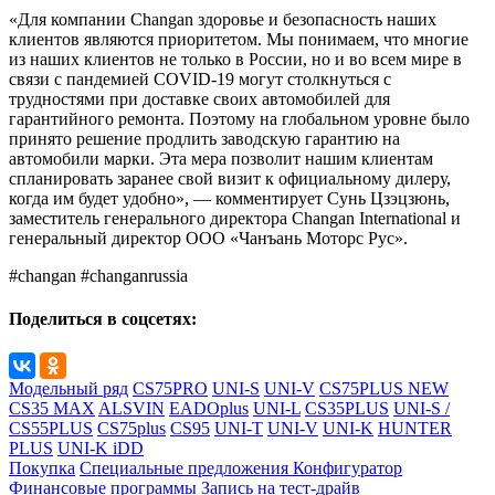
«Для компании Changan здоровье и безопасность наших
клиентов являются приоритетом. Мы понимаем, что многие
из наших клиентов не только в России, но и во всем мире в
связи с пандемией COVID-19 могут столкнуться с
трудностями при доставке своих автомобилей для
гарантийного ремонта. Поэтому на глобальном уровне было
принято решение продлить заводскую гарантию на
автомобили марки. Эта мера позволит нашим клиентам
спланировать заранее свой визит к официальному дилеру,
когда им будет удобно», — комментирует Сунь Цзэцзюнь,
заместитель генерального директора Changan International и
генеральный директор ООО «Чанъань Моторс Рус».
#changan #changanrussia
Поделиться в соцсетях:
Модельный ряд
CS75PRO
UNI-S
UNI-V
CS75PLUS NEW
CS35 MAX
ALSVIN
EADOplus
UNI-L
CS35PLUS
UNI-S /
CS55PLUS
CS75plus
CS95
UNI-T
UNI-V
UNI-K
HUNTER
PLUS
UNI-K iDD
Покупка
Специальные предложения
Конфигуратор
Финансовые программы
Запись на тест-драйв