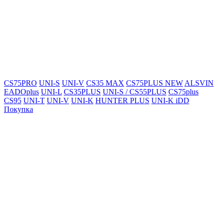
CS75PRO
UNI-S
UNI-V
CS35 MAX
CS75PLUS NEW
ALSVIN
EADOplus
UNI-L
CS35PLUS
UNI-S / CS55PLUS
CS75plus
CS95
UNI-T
UNI-V
UNI-K
HUNTER PLUS
UNI-K iDD
Покупка