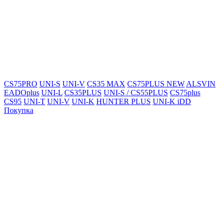
CS75PRO
UNI-S
UNI-V
CS35 MAX
CS75PLUS NEW
ALSVIN
EADOplus
UNI-L
CS35PLUS
UNI-S / CS55PLUS
CS75plus
CS95
UNI-T
UNI-V
UNI-K
HUNTER PLUS
UNI-K iDD
Покупка