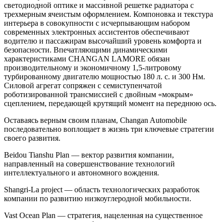
светодиодной оптике и массивной решетке радиатора с
трехмерным ячеистым оформлением. Компоновка и текстура
интерьера в совокупности с исчерпывающим набором
современных электронных ассистентов обеспечивают
водителю и пассажирам высочайший уровень комфорта и
безопасности. Впечатляющими динамическими
характеристиками CHANGAN LAMORE обязан
производительному и экономичному 1,5-литровому
турбированному двигателю мощностью 180 л. с. и 300 Нм.
Силовой агрегат сопряжен с семиступенчатой
роботизированной трансмиссией с двойным «мокрым»
сцеплением, передающей крутящий момент на переднюю ось.
Оставаясь верным своим планам, Changan Automobile
последовательно воплощает в жизнь три ключевые стратегии
своего развития.
Beidou Tianshu Plan — вектор развития компании,
направленный на совершенствование технологий
интеллектуального и автономного вождения.
Shangri-La project — область технологических разработок
компании по развитию низкоуглеродной мобильности.
Vast Ocean Plan — стратегия, нацеленная на существенное