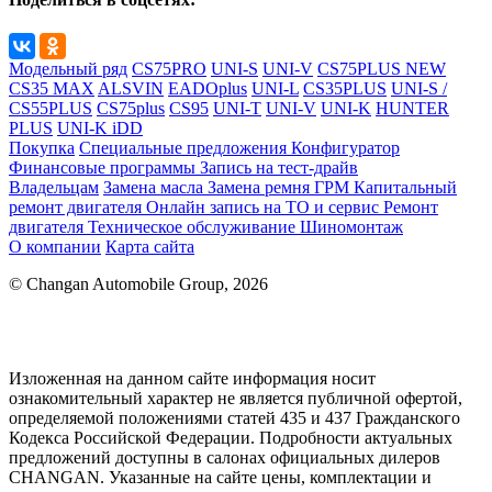
Модельный ряд
CS75PRO
UNI-S
UNI-V
CS75PLUS NEW
CS35 MAX
ALSVIN
EADOplus
UNI-L
CS35PLUS
UNI-S /
CS55PLUS
CS75plus
CS95
UNI-T
UNI-V
UNI-K
HUNTER
PLUS
UNI-K iDD
Покупка
Специальные предложения
Конфигуратор
Финансовые программы
Запись на тест-драйв
Владельцам
Замена масла
Замена ремня ГРМ
Капитальный
ремонт двигателя
Онлайн запись на ТО и сервис
Ремонт
двигателя
Техническое обслуживание
Шиномонтаж
О компании
Карта сайта
© Changan Automobile Group, 2026
Изложенная на данном сайте информация носит
ознакомительный характер не является публичной офертой,
определяемой положениями статей 435 и 437 Гражданского
Кодекса Российской Федерации. Подробности актуальных
предложений доступны в салонах официальных дилеров
CHANGAN. Указанные на сайте цены, комплектации и